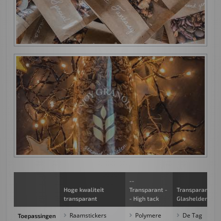
--
Hoge kwaliteit
Transparant -
Transparant
transparant
- High tack
Glashelder
Raamstickers
Polymere
De Tag
Toepassingen