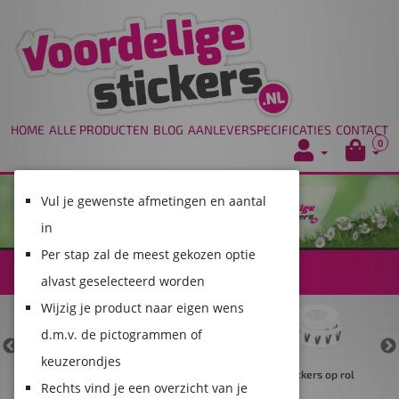
HOME
ALLE PRODUCTEN
BLOG
AANLEVERSPECIFICATIES
CONTACT
0
Vul je gewenste afmetingen en aantal
in
Per stap zal de meest gekozen optie
ALLE PRODUCTEN
alvast geselecteerd worden
Wijzig je product naar eigen wens
d.m.v. de pictogrammen of
keuzerondjes
rs
Papieren stickers
Transparante
Stickers op rol
Rechts vind je een overzicht van je
stickers