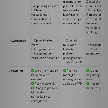
transparante
Digital Ultra
Verpakkingsstickers
printfolie met
clear is een
Glazen
extra sterke
100μ Polyester
verpakkingen
kleefkracht
Film voorzien
Actiestickers
voor moeilijke
van een ultra
Auto stickers
oppervlakken
heldere
verwijderbare
lijmlaag.
Op vel in elke
Speciale
Afwerkingen
vorm
folie voor
Schoonsnijden
Los gesneden
lastig te
Rond
Los gesneden
plakken
gesneden
voorzien van frontslit
ondergronden
zoals PE of PP
Wit print mogelijk
Plakt op
Je ziet
Voordelen
Geen witte
moeilijke
nagenoeg geen
randen
ondergronden
folie
Plakt makkelijk
zoals pe of PP
net zo
Droog te plakken
helder als glas
Backing
gemakkelijk te
verwijderen