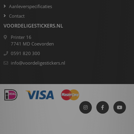
bi
b
f
k
Aanleverspecificaties
V
Contact
VOORDELIGESTICKERS.NL
Printer 16
7741 MD Coevorden
0591 820 300
info@voordeligestickers.nl