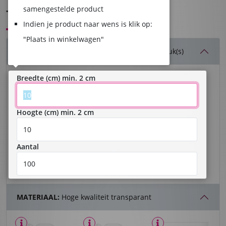
samengestelde product
TRANSPARANTE STICKERS
Indien je product naar wens is klik op:
"Plaats in winkelwagen"
AFMETINGEN & AANTAL:
10 x 10 cm - 100 stuk(s)
Breedte (cm) min. 2 cm
Hoogte (cm) min. 2 cm
Aantal
MATERIAAL:
Hoge kwaliteit transparant