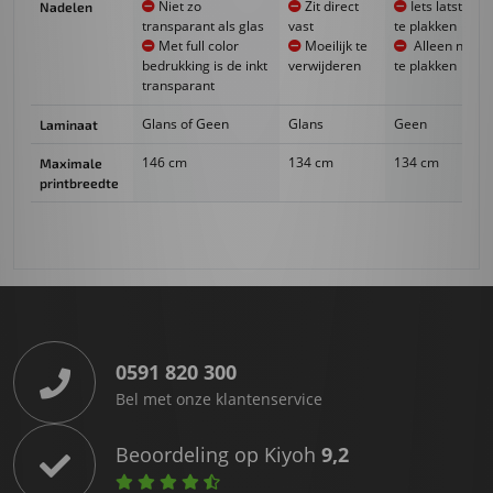
Niet zo
Zit direct
Iets latstiger
Nadelen
transparant als glas
vast
te plakken
Met full color
Moeilijk te
Alleen nat
bedrukking is de inkt
verwijderen
te plakken
transparant
Glans of Geen
Glans
Geen
Laminaat
146 cm
134 cm
134 cm
Maximale
printbreedte
0591 820 300
Bel met onze klantenservice
Beoordeling op Kiyoh
9,2