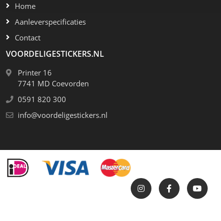
m
b
g
t
t
s
t
h
Home
bi
b
f
k
Aanleverspecificaties
V
Contact
VOORDELIGESTICKERS.NL
Printer 16
7741 MD Coevorden
0591 820 300
info@voordeligestickers.nl