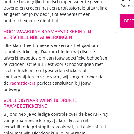
andere belangrijke boodschappen weer te geven.
Raamst
Bovendien creëert het een professionele uitstraling
en geeft het jouw bedrijf of evenement een
onderscheidende identiteit.
BEST
HOOGWAARDIGE RAAMBESTICKERING IN
VERSCHILLENDE AFWERKINGEN
Elke klant heeft unieke wensen als het gaat om
raambestickering. Daarom bieden wij diverse
afwerkingsopties om aan jouw specifieke behoeften
te voldoen. Of je nu kiest voor schoonsnijden met
rechte hoeken, rond gesneden stickers of
contoursnijden in vrije vorm, wij zorgen ervoor dat
de
raamstickers
perfect aansluiten bij jouw
ontwerp.
VOLLEDIG NAAR WENS BEDRUKTE
RAAMBESTICKERING
Bij ons heb je volledige controle over de bedrukking
van je raambestickering. Je kunt kiezen uit
verschillende printopties, zoals wit, full color of full
color met wit. Hierdoor kun je jouw raam