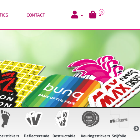
0
TIES
CONTACT
flecterende
Destructable
Keuringsstickers
Snijfolie
Groot