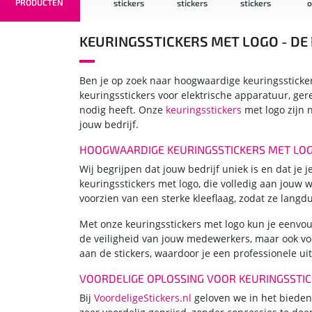
PRODUCTEN
iteit
stickers
stickers
stickers
op rol
st
ckers
KEURINGSSTICKERS MET LOGO - DE
Ben je op zoek naar hoogwaardige keuringsstickers
keuringsstickers voor elektrische apparatuur, ger
nodig heeft. Onze
keuringsstickers
met logo zijn 
jouw bedrijf.
HOOGWAARDIGE KEURINGSSTICKERS MET LO
Wij begrijpen dat jouw bedrijf uniek is en dat j
keuringsstickers met logo, die volledig aan jouw
voorzien van een sterke kleeflaag, zodat ze langd
Met onze keuringsstickers met logo kun je eenvou
de veiligheid van jouw medewerkers, maar ook voo
aan de stickers, waardoor je een professionele uits
VOORDELIGE OPLOSSING VOOR KEURINGSSTI
Bij
VoordeligeStickers.nl
geloven we in het bieden 