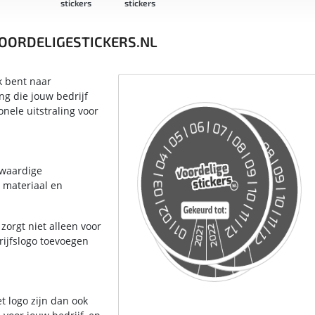
tickers
stickers
formaat
stickers
VOORDELIGESTICKERS.NL
k bent naar
ng die jouw bedrijf
nele uitstraling voor
gwaardige
 materiaal en
orgt niet alleen voor
rijfslogo toevoegen
t logo zijn dan ook