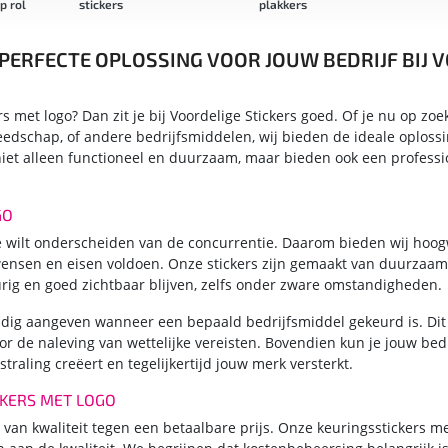
ickers
plakkers
s
 PERFECTE OPLOSSING VOOR JOUW BEDRIJF BIJ 
 met logo? Dan zit je bij Voordelige Stickers goed. Of je nu op zoe
eedschap, of andere bedrijfsmiddelen, wij bieden de ideale oplossi
niet alleen functioneel en duurzaam, maar bieden ook een professio
GO
e je wilt onderscheiden van de concurrentie. Daarom bieden wij hoo
 wensen en eisen voldoen. Onze stickers zijn gemaakt van duurzaam
urig en goed zichtbaar blijven, zelfs onder zware omstandigheden.
dig aangeven wanneer een bepaald bedrijfsmiddel gekeurd is. Dit z
r de naleving van wettelijke vereisten. Bovendien kun je jouw bed
traling creëert en tegelijkertijd jouw merk versterkt.
CKERS MET LOGO
van kwaliteit tegen een betaalbare prijs. Onze keuringsstickers me