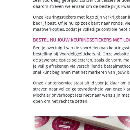
zeer voordelig geprijsd, zonder concessies te doe
daarom streven we ernaar om de beste prijs-kwal
Onze keuringsstickers met logo zijn verkrijgbaar 
bedrijf past. Of je nu op zoek bent naar ronde, v
maatwerkopties, zodat je volledige controle hebt o
BESTEL NU JOUW KEURINGSSTICKERS MET LO
Ben je overtuigd van de voordelen van keuringsst
bestelling bij VoordeligeStickers.nl. Onze websit
de gewenste opties selecteren, zoals de vorm, maa
je veilig afrekenen via verschillende betaalmeth
snel kunt beginnen met het markeren van jouw b
Onze klantenservice staat altijd voor je klaar om
streven naar volledige tevredenheid van onze kl
Mocht er onverhoopt iets niet naar wens zijn me
doen om het recht te zetten.