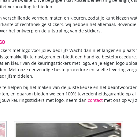
n aan de kwaliteit. We begrijpen dat kostenbeheersing belangrijk is
iteitverhouding te bieden.
in verschillende vormen, maten en kleuren, zodat je kunt kiezen wat
ierkante of rechthoekige stickers, wij hebben het allemaal. Bovend
ver het ontwerp en de uitstraling van de stickers.
GO
ickers met logo voor jouw bedrijf? Wacht dan niet langer en plaat
e is gemakkelijk te navigeren en biedt een handige bestelprocedure
t en kleur van de keuringsstickers met logo, en je eigen logo upl
oden. Met onze eenvoudige bestelprocedure en snelle levering zorg
edrijfsmiddelen.
 je te helpen bij het maken van de juiste keuze en het beantwoorden
anten, en daarom bieden we een 100% tevredenheidsgarantie op al
t jouw keuringsstickers met logo, neem dan
contact
met ons op wij z