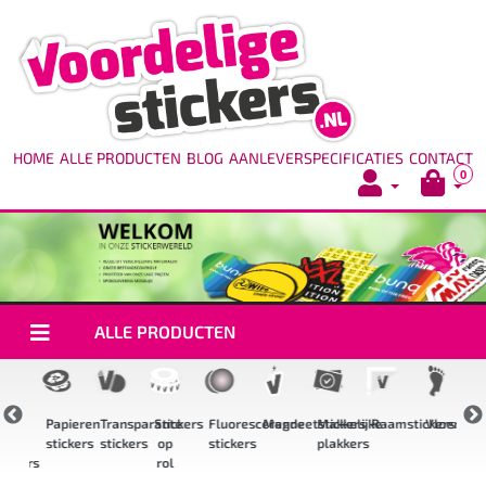
HOME
ALLE PRODUCTEN
BLOG
AANLEVERSPECIFICATIES
CONTACT
0
ALLE PRODUCTEN
igh
Papieren
Transparante
Stickers
Fluorescerende
Magneetstickers
Makkelijke
Raamstickers
Vloerstic
ack
stickers
stickers
op
stickers
plakkers
s
tickers
rol