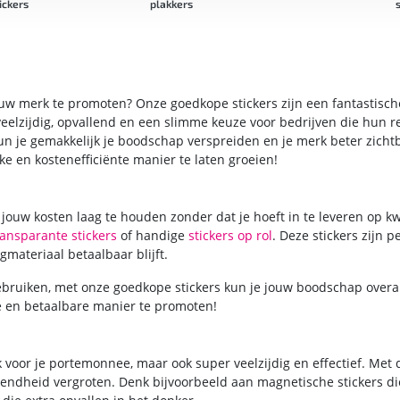
ickers
plakkers
s
uw merk te promoten? Onze goedkope stickers zijn een fantastisc
 veelzijdig, opvallend en een slimme keuze voor bedrijven die hun r
un je gemakkelijk je boodschap verspreiden en je merk beter zicht
ke en kostenefficiënte manier te laten groeien!
ouw kosten laag te houden zonder dat je hoeft in te leveren op kwal
ransparante stickers
of handige
stickers op rol
. Deze stickers zijn pe
materiaal betaalbaar blijft.
ebruiken, met onze goedkope stickers kun je jouw boodschap overal 
e en betaalbare manier te promoten!
k voor je portemonnee, maar ook super veelzijdig en effectief. Met 
endheid vergroten. Denk bijvoorbeeld aan magnetische stickers die