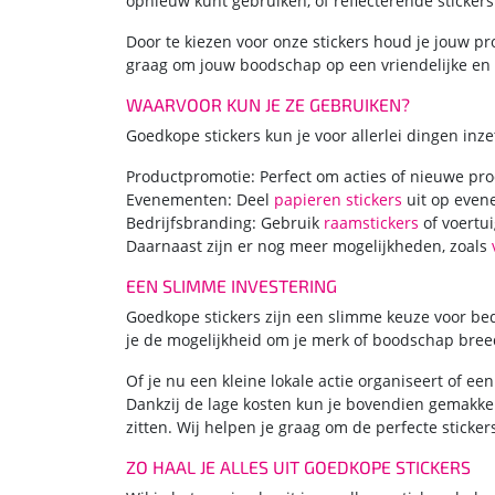
opnieuw kunt gebruiken, of reflecterende stickers
Door te kiezen voor onze stickers houd je jouw p
graag om jouw boodschap op een vriendelijke en e
WAARVOOR KUN JE ZE GEBRUIKEN?
Goedkope stickers kun je voor allerlei dingen inze
Productpromotie: Perfect om acties of nieuwe prod
Evenementen: Deel
papieren stickers
uit op even
Bedrijfsbranding: Gebruik
raamstickers
of voertui
Daarnaast zijn er nog meer mogelijkheden, zoals
EEN SLIMME INVESTERING
Goedkope stickers zijn een slimme keuze voor bed
je de mogelijkheid om je merk of boodschap breed
Of je nu een kleine lokale actie organiseert of e
Dankzij de lage kosten kun je bovendien gemakkel
zitten. Wij helpen je graag om de perfecte stickers
ZO HAAL JE ALLES UIT GOEDKOPE STICKERS