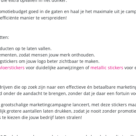
 die extra opvallen in het donker.
romotiebudget goed in de gaten en haal je het maximale uit je cam
fficiënte manier te verspreiden!
tten:
ucten op te laten vallen.
ementen, zodat mensen jouw merk onthouden.
gstickers om jouw logo beter zichtbaar te maken.
vloerstickers
voor duidelijke aanwijzingen of
metallic stickers
voor e
rijven die op zoek zijn naar een effectieve én betaalbare marketin
 onder de aandacht te brengen, zonder dat je daar een fortuin voo
en grootschalige marketingcampagne lanceert, met deze stickers maak
ijk grotere aantallen laten drukken, zodat je nooit zonder promoti
 te kiezen die jouw bedrijf laten stralen!