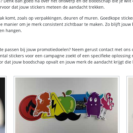
en? Denk dan goed na over het ontwerp en de boodschap die je wilt
ervoor dat jouw stickers meteen de aandacht trekken.
ak komt, zoals op verpakkingen, deuren of muren. Goedkope stickers
e manier om je merk consistent zichtbaar te maken. Zo blijft jou
ten hangen.
te passen bij jouw promotiedoelen? Neem gerust contact met ons 
tal stickers voor een campagne zoekt of een specifieke oplossing n
 dat jouw boodschap opvalt en jouw merk de aandacht krijgt die h