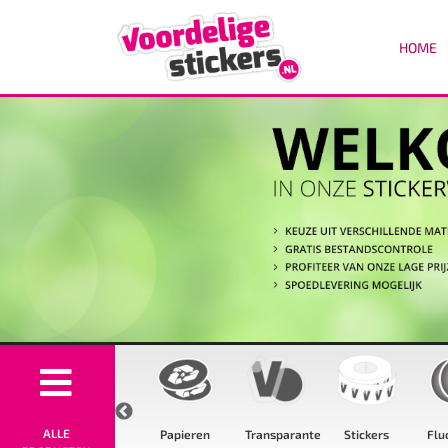
HOME
ALLE
oge
High tack
Papieren
Transparante
Stickers
Flu