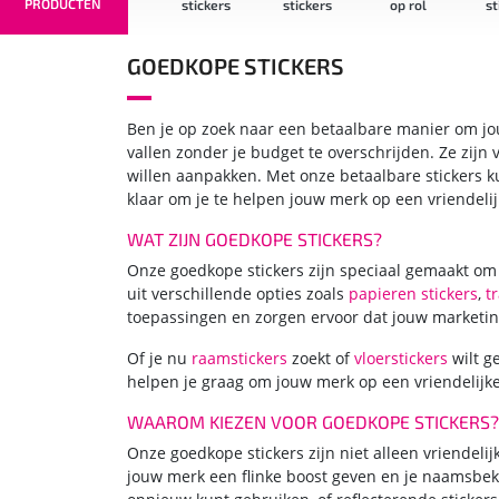
PRODUCTEN
iteit
stickers
stickers
stickers
op rol
st
ckers
GOEDKOPE STICKERS
Ben je op zoek naar een betaalbare manier om jo
vallen zonder je budget te overschrijden. Ze zijn
willen aanpakken. Met onze betaalbare stickers k
klaar om je te helpen jouw merk op een vriendelij
WAT ZIJN GOEDKOPE STICKERS?
Onze goedkope stickers zijn speciaal gemaakt om j
uit verschillende opties zoals
papieren stickers
,
t
toepassingen en zorgen ervoor dat jouw marketing
Of je nu
raamstickers
zoekt of
vloerstickers
wilt g
helpen je graag om jouw merk op een vriendelijk
WAAROM KIEZEN VOOR GOEDKOPE STICKERS?
Onze goedkope stickers zijn niet alleen vriendelij
jouw merk een flinke boost geven en je naamsbek