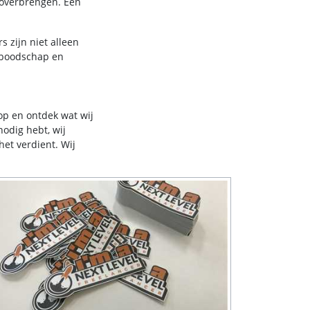
 overbrengen. Een
 zijn niet alleen
w boodschap en
op en ontdek wat wij
odig hebt, wij
et verdient. Wij