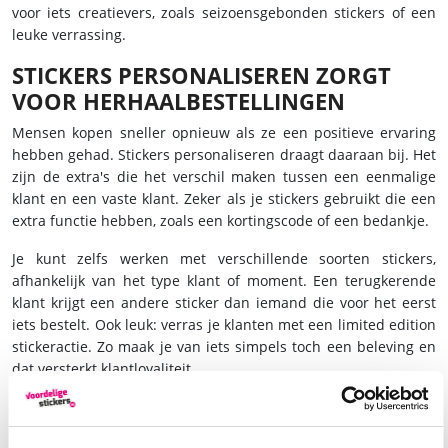
voor iets creatievers, zoals seizoensgebonden stickers of een
leuke verrassing.
STICKERS PERSONALISEREN ZORGT
VOOR HERHAALBESTELLINGEN
Mensen kopen sneller opnieuw als ze een positieve ervaring
hebben gehad. Stickers personaliseren draagt daaraan bij. Het
zijn de extra's die het verschil maken tussen een eenmalige
klant en een vaste klant. Zeker als je stickers gebruikt die een
extra functie hebben, zoals een kortingscode of een bedankje.
Je kunt zelfs werken met verschillende soorten stickers,
afhankelijk van het type klant of moment. Een terugkerende
klant krijgt een andere sticker dan iemand die voor het eerst
iets bestelt. Ook leuk: verras je klanten met een limited edition
stickeractie. Zo maak je van iets simpels toch een beleving en
dat versterkt klantloyaliteit.
HET WERKT IN ELKE BRANCHE
Of je nou een webshop runt, een horecazaak hebt of actief