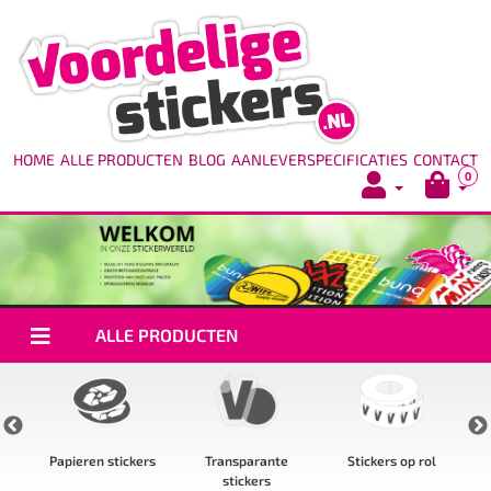
HOME
ALLE PRODUCTEN
BLOG
AANLEVERSPECIFICATIES
CONTACT
0
ALLE PRODUCTEN
rs
Papieren stickers
Transparante
Stickers op rol
stickers