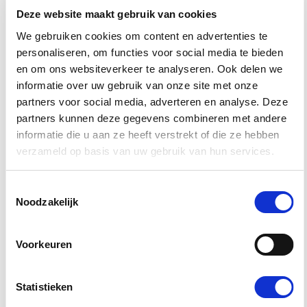
bent in de dienstensector: stickers personaliseren werkt
Deze website maakt gebruik van cookies
overal. Klanten verwachten geen cadeaus of grote kortingen.
We gebruiken cookies om content en advertenties te
Juist de onverwachte, kleine gebaren maken indruk. Stickers
personaliseren, om functies voor social media te bieden
personaliseren past perfect in die strategie.
en om ons websiteverkeer te analyseren. Ook delen we
Zelfs bedrijven die alleen op locatie werken kunnen er iets
informatie over uw gebruik van onze site met onze
mee. Denk aan een lokale kapper die gepersonaliseerde
partners voor social media, adverteren en analyse. Deze
stickers meegeeft bij een product, of een makelaar die stickers
partners kunnen deze gegevens combineren met andere
met eigen branding gebruikt voor een welkomstpakket.
informatie die u aan ze heeft verstrekt of die ze hebben
Stickers personaliseren is verrassend veelzijdig en daarom
verzameld op basis van uw gebruik van hun services.
zo'n slimme zet.
Een mooi voorbeeld hiervan zijn bedrijven die gebruikmaken
Toestemmingsselectie
van opvallende raamstickers met hun eigen logo of slogan. Het
Noodzakelijk
geeft direct herkenning én uitstraling en dat werkt positief
door op de beleving van de klant.
Voorkeuren
BEGIN VANDAAG NOG MET STICKERS
PERSONALISEREN
Statistieken
Misschien denk je: leuk verhaal, maar hoe begin ik dan?